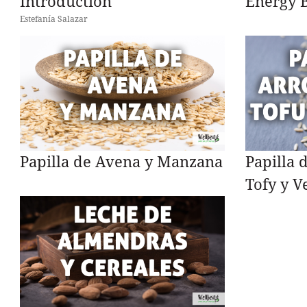
Introduction
Energy B
Estefanía Salazar
Papilla de Avena y Manzana
Papilla 
Tofy y V