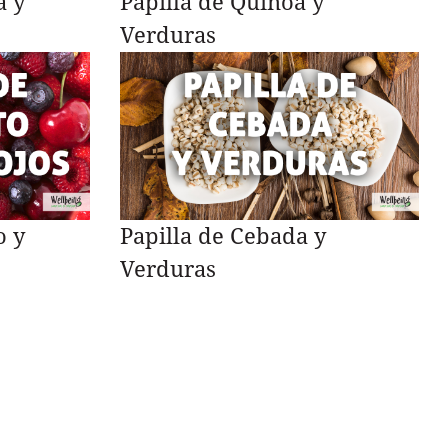
a y
Papilla de Quinoa y
Verduras
o y
Papilla de Cebada y
Verduras