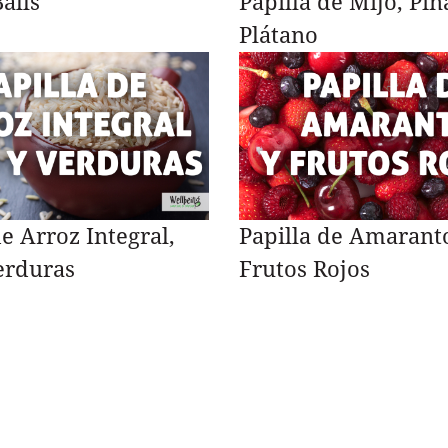
alls
Papilla de Mijo, Piñ
Plátano
de Arroz Integral,
Papilla de Amarant
erduras
Frutos Rojos