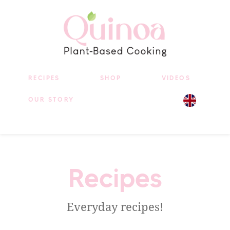
RECIPES
SHOP
VIDEOS
OUR STORY
Recipes
Everyday recipes!